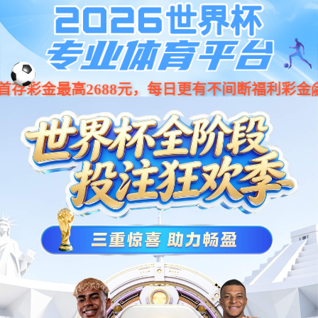
001266
股票
代码
电源模块
ePower电源管理模块
车辆电源管理